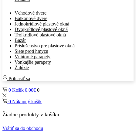
Vchodové dvere
Balkonové dvere
Jednokrídlové plastové okná
Dvojkrídlové plastové okná
Trojkrídlové plastové okná
Bazár
Príslušenstvo pre plastové okná
Siete proti hmyzu
Vnútorné parapety
Vonkajšie parapety
Žalúzie
Prihlasiť sa
0
Košík
0,00
€
0
0
Nákupný košík
Žiadne produkty v košíku.
Vrátiť sa do obchodu