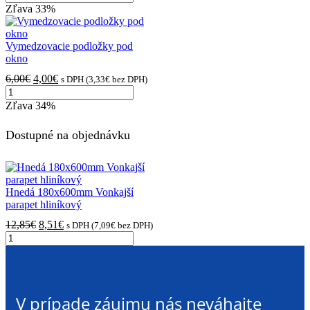
Biela
bola:
je:
Zľava
33%
200x600mm
11,56€.
7,25€.
vnútorný
plastový
Vymedzovacie podložky pod
parapet
okno
Pôvodná
Aktuálna
6,00
€
4,00
€
s DPH (
3,33
€
bez DPH)
množstvo
cena
cena
Vymedzovacie
bola:
je:
Zľava
34%
podložky
6,00€.
4,00€.
pod
Dostupné na objednávku
okno
Hnedá 180x600mm Vonkajší
parapet hliníkový
Pôvodná
Aktuálna
12,85
€
8,51
€
s DPH (
7,09
€
bez DPH)
množstvo
cena
cena
Hnedá
bola:
je:
180x600mm
12,85€.
8,51€.
Vonkajší
parapet
V prípade záujmu nás neváhajte
hliníkový