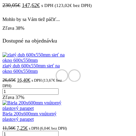
Pôvodná
Aktuálna
230,05
€
147,62
€
s DPH (
123,02
€
bez DPH)
cena
cena
Mohlo by sa Vám tiež páčiť...
bola:
je:
Zľava
38%
230,05€.
147,62€.
Dostupné na objednávku
zlatý dub 600x550mm sieť na
okno 600x550mm
Pôvodná
Aktuálna
26,65
€
16,40
€
s DPH (
13,67
€
bez
cena
cena
DPH)
množstvo
bola:
je:
zlatý
26,65€.
16,40€.
Zľava
37%
dub
600x550mm
sieť
Biela 200x600mm vnútorný
na
plastový parapet
okno
Pôvodná
Aktuálna
11,56
€
7,25
€
s DPH (
6,04
€
bez DPH)
600x550mm
množstvo
cena
cena