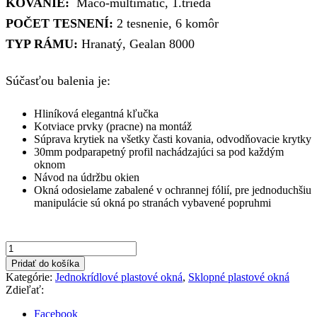
KOVANIE:
Maco-multimatic, 1.trieda
179,70€.
105,00€.
POČET TESNENÍ:
2 tesnenie, 6 komôr
TYP RÁMU:
Hranatý, Gealan 8000
Súčasťou balenia je:
Hliníková elegantná kľučka
Kotviace prvky (pracne) na montáž
Súprava krytiek na všetky časti kovania, odvodňovacie krytky
30mm podparapetný profil nachádzajúci sa pod každým
oknom
Návod na údržbu okien
Okná odosielame zabalené v ochrannej fólií, pre jednoduchšiu
manipulácie sú okná po stranách vybavené popruhmi
množstvo
600x550mm
Pridať do košíka
zlatý
Kategórie:
Jednokrídlové plastové okná
,
Sklopné plastové okná
dub/biela
Zdieľať:
farba
nepriehľadné
Facebook