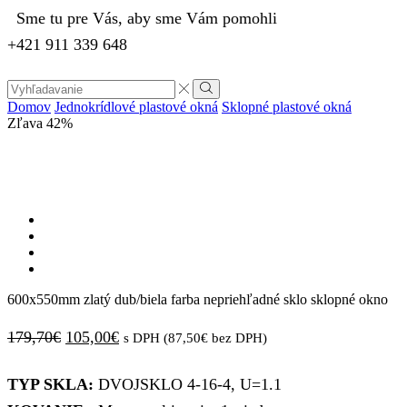
Sme tu pre Vás, aby sme Vám pomohli
+421 911 339 648
Search
input
Vyhľadávanie
Domov
Jednokrídlové plastové okná
Sklopné plastové okná
Zľava
42%
600x550mm zlatý dub/biela farba nepriehľadné sklo sklopné okno
Pôvodná
Aktuálna
179,70
€
105,00
€
s DPH (
87,50
€
bez DPH)
cena
cena
TYP SKLA:
DVOJSKLO 4-16-4, U=1.1
bola:
je: