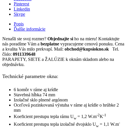
sklo
Pinterest
sklopné
Linkedin
okno
Skype
Popis
Ďalšie informácie
Nenašli ste svoj rozmer?
Objednajte si
ho na mieru! Kontaktujte
nás poradíme Vám a
bezplatne
vypracujeme cenovú ponuku. Cena
a kvalita Vás milo prekvapí. Mail:
obchod@kupsiokno.sk
Tel.
číslo:
0911339648
PARAPETY, SIETE a ŽALÚZIE k oknám skladom alebo na
objednávku.
Technické parametre okna:
6 komôr v ráme aj krídle
Stavebná hĺbka 74 mm
Izolačné sklo plnené argónom
Oceľová pozinkovaná výstuha v ráme aj krídle o hrúbke 2
mm
-2
-1
Koeficient prestupu tepla rámu U
= 1,2 W.m
K
w
-
Koeficient prestupu tepla izolačné dvojsklo U
= 1,1 W.m
w