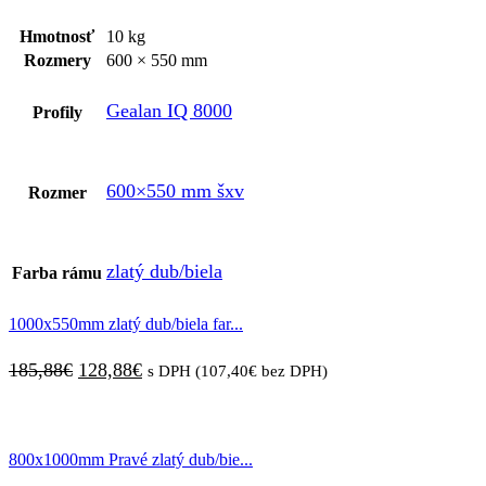
Hmotnosť
10 kg
Rozmery
600 × 550 mm
Gealan IQ 8000
Profily
600×550 mm šxv
Rozmer
zlatý dub/biela
Farba rámu
1000x550mm zlatý dub/biela far...
Pôvodná
Aktuálna
185,88
€
128,88
€
s DPH (
107,40
€
bez DPH)
cena
cena
bola:
je:
800x1000mm Pravé zlatý dub/bie...
185,88€.
128,88€.