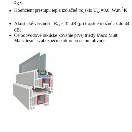
2
-1
K
-2
-
Koeficient prestupu tepla izolačné trojsklo U
=0,6 W.m
K
w
1
Akustické vlastnosti R
= 35 dB (pri trojskle možné až do 44
w
dB)
Celoobvodové rakúske kovanie prvej triedy Maco Multi
Matic tesní a zabezpečuje okno po celom obvode