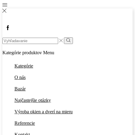
Facebook
Search
input
Vyhľadávanie
Kategórie produktov
Menu
Kategórie
O nás
Bazár
Najčastejšie otázky
Výroba okien a dverí na mieru
Referencie
Kontakt