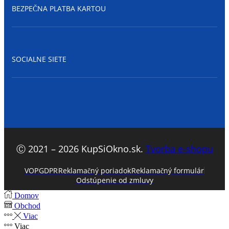
BEZPEČNA PLATBA KARTOU
SOCIALNE SIETE
Facebook
Ⓒ 2021 – 2026 KupSiOkno.sk.
Tvorba e-shopu
VOP
GDPR
Reklamačný poriadok
Reklamačný formulár
Odstúpenie od zmluvy
Domov
Obchod
Viac
Viac