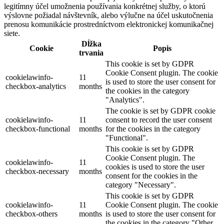
legitímny účel umožnenia používania konkrétnej služby, o ktorú
výslovne požiadal návštevník, alebo výlučne na účel uskutočnenia
prenosu komunikácie prostredníctvom elektronickej komunikačnej
siete.
Dĺžka
Cookie
Popis
trvania
This cookie is set by GDPR
Cookie Consent plugin. The cookie
cookielawinfo-
11
is used to store the user consent for
checkbox-analytics
months
the cookies in the category
"Analytics".
The cookie is set by GDPR cookie
cookielawinfo-
11
consent to record the user consent
checkbox-functional
months
for the cookies in the category
"Functional".
This cookie is set by GDPR
Cookie Consent plugin. The
cookielawinfo-
11
cookies is used to store the user
checkbox-necessary
months
consent for the cookies in the
category "Necessary".
This cookie is set by GDPR
cookielawinfo-
11
Cookie Consent plugin. The cookie
checkbox-others
months
is used to store the user consent for
the cookies in the category "Other.