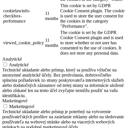
This cookie is set by GDPR
cookielawinfo-
Cookie Consent plugin. The cookie
11
checkbox-
is used to store the user consent for
months
performance
the cookies in the category
"Performance".
The cookie is set by the GDPR
Cookie Consent plugin and is used
11
viewed_cookie_policy
to store whether or not user has
months
consented to the use of cookies. It
does not store any personal data.
Analytické
Analytické
Technické ukladanie alebo prístup, ktorý sa používa výlučne na
anonymné analytické účely. Bez predvolania, dobrovoľného
splnenia požiadaviek zo strany poskytovateľa internetových služieb
alebo dodatočných záznamov od tretej strany sa informácie uložené
alebo získané len na tento účel zvyčajne nemôžu použiť na vašu
identifikáciu.
Marketingové
Marketingové
Technické ukladanie alebo prístup je potrebný na vytvorenie
používateľských profilov na zasielanie reklamy alebo na sledovanie
používateľa na webovej stránke alebo na viacerých webových
stránkach na podobné marketingové účely.