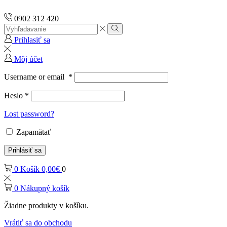
0902 312 420
Search
input
Vyhľadávanie
Prihlasiť sa
Môj účet
Username or email
*
Heslo
*
Lost password?
Zapamätať
Prihlásiť sa
0
Košík
0,00
€
0
0
Nákupný košík
Žiadne produkty v košíku.
Vrátiť sa do obchodu