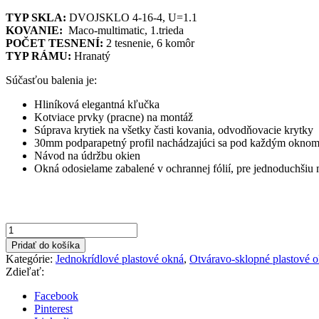
price
price
TYP SKLA:
DVOJSKLO 4-16-4, U=1.1
was:
is:
KOVANIE:
Maco-multimatic, 1.trieda
216,97€.
88,90€.
POČET TESNENÍ:
2 tesnenie, 6 komôr
TYP RÁMU:
Hranatý
Súčasťou balenia je:
Hliníková elegantná kľučka
Kotviace prvky (pracne) na montáž
Súprava krytiek na všetky časti kovania, odvodňovacie krytky
30mm podparapetný profil nachádzajúci sa pod každým okno
Návod na údržbu okien
Okná odosielame zabalené v ochrannej fólií, pre jednoduchšiu
množstvo
500x500mm
Pridať do košíka
Pravé
Kategórie:
Jednokrídlové plastové okná
,
Otváravo-sklopné plastové 
antracit/biela
Zdieľať:
farba
otváravo-
Facebook
sklopné
Pinterest
okno