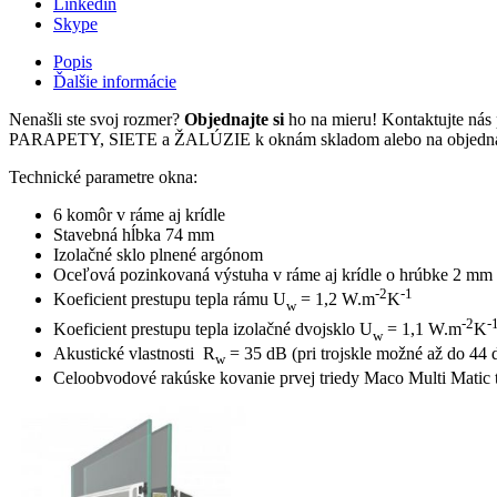
Linkedin
Skype
Popis
Ďalšie informácie
Nenašli ste svoj rozmer?
Objednajte si
ho na mieru! Kontaktujte ná
PARAPETY, SIETE a ŽALÚZIE k oknám skladom alebo na objedn
Technické parametre okna:
6 komôr v ráme aj krídle
Stavebná hĺbka 74 mm
Izolačné sklo plnené argónom
Oceľová pozinkovaná výstuha v ráme aj krídle o hrúbke 2 mm
-2
-1
Koeficient prestupu tepla rámu U
= 1,2 W.m
K
w
-2
-
Koeficient prestupu tepla izolačné dvojsklo U
= 1,1 W.m
K
w
Akustické vlastnosti R
= 35 dB (pri trojskle možné až do 44 
w
Celoobvodové rakúske kovanie prvej triedy Maco Multi Matic 