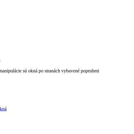
m
 manipulácie sú okná po stranách vybavené popruhmi
okná