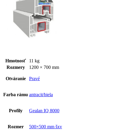
Hmotnosť
11 kg
Rozmery
1200 × 700 mm
Otváranie
Pravé
Farba rámu
antracit/biela
Profily
Gealan IQ 8000
Rozmer
500×500 mm šxv