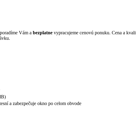
s poradíme Vám a
bezplatne
vypracujeme cenovú ponuku. Cena a kvalit
ávku.
1
dB)
tesní a zabezpečuje okno po celom obvode