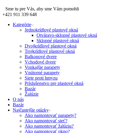
Sme tu pre Vás, aby sme Vám pomohli
+421 911 339 648
Kategórie
Jednokrídlové plastové okná
Otváravo-sklopné plastové okná
Sklopné plastové okná
Dvojkrídlové plastové okná
Trojkrídlové plastové okná
Balkonové dvere
Vchodové dvere
Vonkajšie parapety
Vnútorné parapety
Siete proti hmyzu
Príslušenstvo pre plastové okná
Bazár
Žalúzie
O nás
Bazár
Najčastejšie otázky
Ako namontovať parapety?
Ako namontovať sieť?
Ako namontovať žalúziu?
Ako namontovať okno?