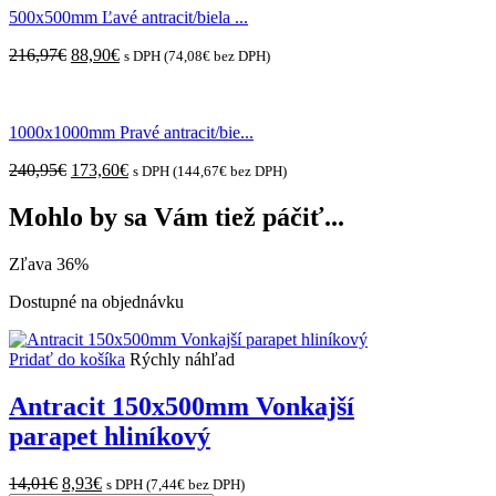
500x500mm Ľavé antracit/biela ...
Original
Current
216,97
€
88,90
€
s DPH (
74,08
€
bez DPH)
price
price
was:
is:
216,97€.
88,90€.
1000x1000mm Pravé antracit/bie...
Original
Current
240,95
€
173,60
€
s DPH (
144,67
€
bez DPH)
price
price
was:
is:
Mohlo by sa Vám tiež páčiť...
240,95€.
173,60€.
Zľava 36%
Dostupné na objednávku
Pridať do košíka
Rýchly náhľad
Antracit 150x500mm Vonkajší
parapet hliníkový
Original
Current
14,01
€
8,93
€
s DPH (
7,44
€
bez DPH)