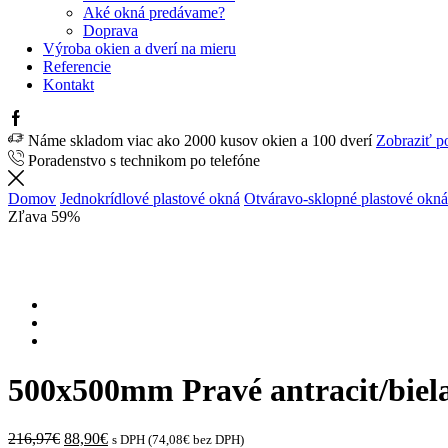
Aké okná predávame?
Doprava
Výroba okien a dverí na mieru
Referencie
Kontakt
Facebook
Náme skladom viac ako 2000 kusov okien a 100 dverí
Zobraziť p
Poradenstvo s technikom po telefóne
Domov
Jednokrídlové plastové okná
Otváravo-sklopné plastové okná
Zľava 59%
500x500mm Pravé antracit/biela
Original
Current
216,97
€
88,90
€
s DPH (
74,08
€
bez DPH)