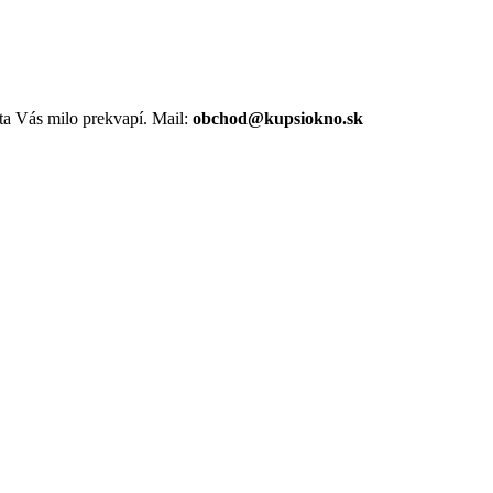
a Vás milo prekvapí. Mail:
obchod@kupsiokno.sk