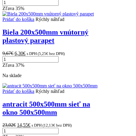
množstvo
price
price
Antracit
was:
is:
Zľava 35%
150x500mm
14,01€.
8,93€.
Vonkajší
Pridať do košíka
Rýchly náhľad
parapet
hliníkový
Biela 200x500mm vnútorný
plastový parapet
Original
Current
9,67
€
6,30
€
s DPH (
5,25
€
bez DPH)
množstvo
price
price
Biela
was:
is:
Zľava 37%
200x500mm
9,67€.
6,30€.
vnútorný
Na sklade
plastový
parapet
Pridať do košíka
Rýchly náhľad
antracit 500x500mm sieť na
okno 500x500mm
Original
Current
23,02
€
14,55
€
s DPH (
12,13
€
bez DPH)
množstvo
price
price
antracit
was:
is: