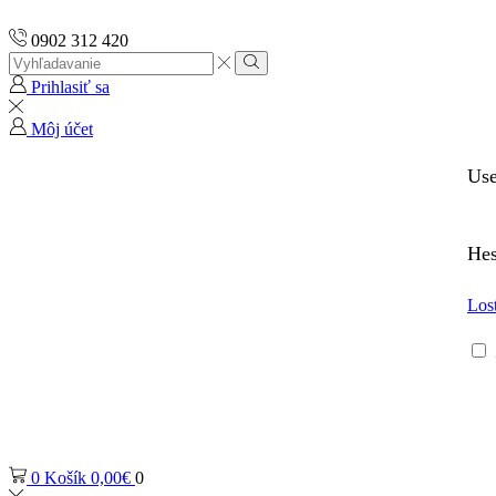
0902 312 420
Search
input
Vyhľadávanie
Prihlasiť sa
Môj účet
Us
He
Los
0
Košík
0,00
€
0