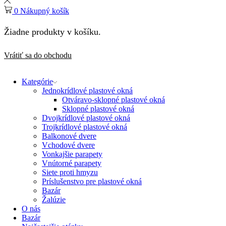
0
Nákupný košík
Žiadne produkty v košíku.
Vrátiť sa do obchodu
Kategórie
Jednokrídlové plastové okná
Otváravo-sklopné plastové okná
Sklopné plastové okná
Dvojkrídlové plastové okná
Trojkrídlové plastové okná
Balkonové dvere
Vchodové dvere
Vonkajšie parapety
Vnútorné parapety
Siete proti hmyzu
Príslušenstvo pre plastové okná
Bazár
Žalúzie
O nás
Bazár