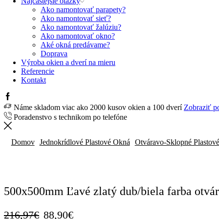
Najčastejšie otázky
Ako namontovať parapety?
Ako namontovať sieť?
Ako namontovať žalúziu?
Ako namontovať okno?
Aké okná predávame?
Doprava
Výroba okien a dverí na mieru
Referencie
Kontakt
Facebook
Náme skladom viac ako 2000 kusov okien a 100 dverí
Zobraziť p
Poradenstvo s technikom po telefóne
Domov
Jednokrídlové Plastové Okná
Otváravo-Sklopné Plastov
ZĽAVA
59%
500x500mm Ľavé zlatý dub/biela farba otvá
Pôvodná
Aktuálna
216,97
€
88,90
€