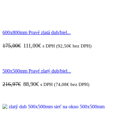
600x800mm Pravé zlatá dub/biel...
Pôvodná
Aktuálna
175,00
€
111,00
€
s DPH (
92,50
€
bez DPH)
cena
cena
bola:
je:
500x500mm Pravé zlatý dub/biel...
175,00€.
111,00€.
Pôvodná
Aktuálna
216,97
€
88,90
€
s DPH (
74,08
€
bez DPH)
cena
cena
bola:
je:
216,97€.
88,90€.
ZĽAVA
34%