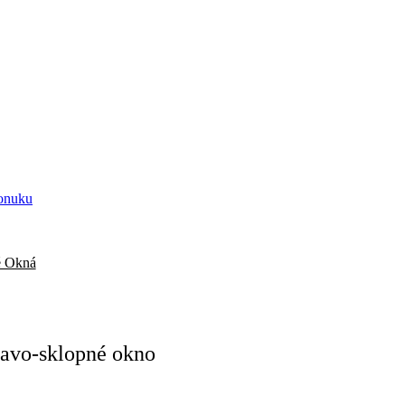
onuku
é Okná
ravo-sklopné okno