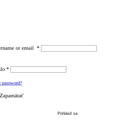
ername or email
*
slo
*
t password?
Zapamätať
Prihlásiť sa