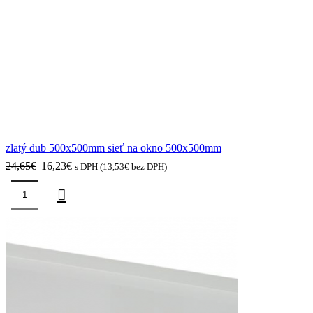
zlatý dub 500x500mm sieť na okno 500x500mm
Pôvodná
Aktuálna
24,65
€
16,23
€
s DPH (
13,53
€
bez DPH)
cena
cena
bola:
je:
množstvo
24,65€.
16,23€.
zlatý
dub
ZĽAVA
34%
500x500mm
sieť
na
okno