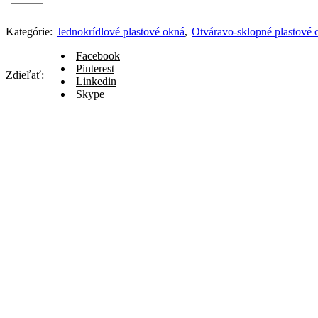
500x500mm
Ľavé
Kategórie:
Jednokrídlové plastové okná
,
Otváravo-sklopné plastové 
zlatý
dub/biela
Facebook
farba
Pinterest
otváravo-
Zdieľať:
Linkedin
sklopné
Skype
okno