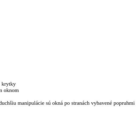
 krytky
ým oknom
oduchšiu manipulácie sú okná po stranách vybavené popruhmi