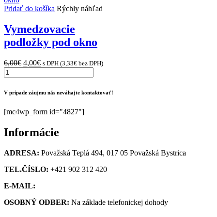
parapet
Pridať do košíka
Rýchly náhľad
hliníkový
Vymedzovacie
podložky pod okno
Original
Current
6,00
€
4,00
€
s DPH (
3,33
€
bez DPH)
množstvo
price
price
Vymedzovacie
was:
is:
podložky
6,00€.
4,00€.
V prípade záujmu nás neváhajte kontaktovať!
pod
okno
[mc4wp_form id="4827"]
Informácie
ADRESA:
Považská Teplá 494, 017 05 Považská Bystrica
TEL.ČÍSLO:
+421 902 312 420
E-MAIL:
obchod@kupsiokno.sk
OSOBNÝ ODBER:
Na základe telefonickej dohody