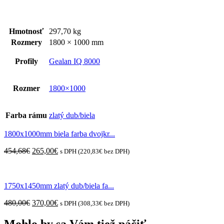
Hmotnosť
297,70 kg
Rozmery
1800 × 1000 mm
Profily
Gealan IQ 8000
Rozmer
1800×1000
Farba rámu
zlatý dub/biela
1800x1000mm biela farba dvojkr...
Original
Current
454,68
€
265,00
€
s DPH (
220,83
€
bez DPH)
price
price
was:
is:
454,68€.
265,00€.
1750x1450mm zlatý dub/biela fa...
Original
Current
480,00
€
370,00
€
s DPH (
308,33
€
bez DPH)
price
price
was:
is:
Mohlo by sa Vám tiež páčiť...