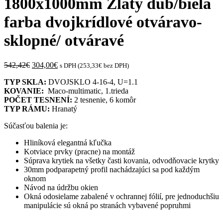
1800x1000mm Zlatý dub/biela
farba dvojkrídlové otváravo-
sklopné/ otváravé
Original
Current
542,42
€
304,00
€
s DPH (
253,33
€
bez DPH)
price
price
TYP SKLA:
DVOJSKLO 4-16-4, U=1.1
was:
is:
KOVANIE:
Maco-multimatic, 1.trieda
542,42€.
304,00€.
POČET TESNENÍ:
2 tesnenie, 6 komôr
TYP RÁMU:
Hranatý
Súčasťou balenia je:
Hliníková elegantná kľučka
Kotviace prvky (pracne) na montáž
Súprava krytiek na všetky časti kovania, odvodňovacie krytky
30mm podparapetný profil nachádzajúci sa pod každým
oknom
Návod na údržbu okien
Okná odosielame zabalené v ochrannej fólií, pre jednoduchšiu
manipulácie sú okná po stranách vybavené popruhmi