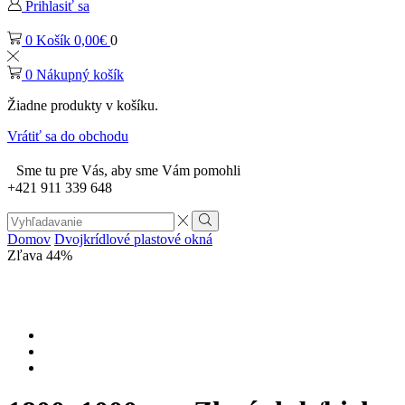
Prihlasiť sa
0
Košík
0,00
€
0
0
Nákupný košík
Žiadne produkty v košíku.
Vrátiť sa do obchodu
Sme tu pre Vás, aby sme Vám pomohli
+421 911 339 648
Search
input
Vyhľadávanie
Domov
Dvojkrídlové plastové okná
Zľava 44%