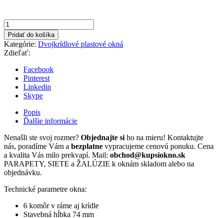
množstvo
1800x1000mm
Pridať do košíka
Zlatý
Kategórie:
Dvojkrídlové plastové okná
dub/biela
Zdieľať:
farba
dvojkrídlové
Facebook
otváravo-
Pinterest
sklopné/
Linkedin
otváravé
Skype
Popis
Ďalšie informácie
Nenašli ste svoj rozmer?
Objednajte si
ho na mieru! Kontaktujte
nás, poradíme Vám a
bezplatne
vypracujeme cenovú ponuku. Cena
a kvalita Vás milo prekvapí. Mail:
obchod@kupsiokno.sk
PARAPETY, SIETE a ŽALÚZIE k oknám skladom alebo na
objednávku.
Technické parametre okna:
6 komôr v ráme aj krídle
Stavebná hĺbka 74 mm