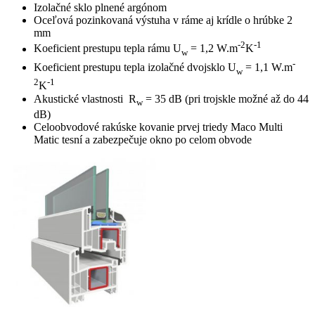
Izolačné sklo plnené argónom
Oceľová pozinkovaná výstuha v ráme aj krídle o hrúbke 2
mm
-2
-1
Koeficient prestupu tepla rámu U
= 1,2 W.m
K
w
-
Koeficient prestupu tepla izolačné dvojsklo U
= 1,1 W.m
w
2
-1
K
Akustické vlastnosti R
= 35 dB (pri trojskle možné až do 44
w
dB)
Celoobvodové rakúske kovanie prvej triedy Maco Multi
Matic tesní a zabezpečuje okno po celom obvode