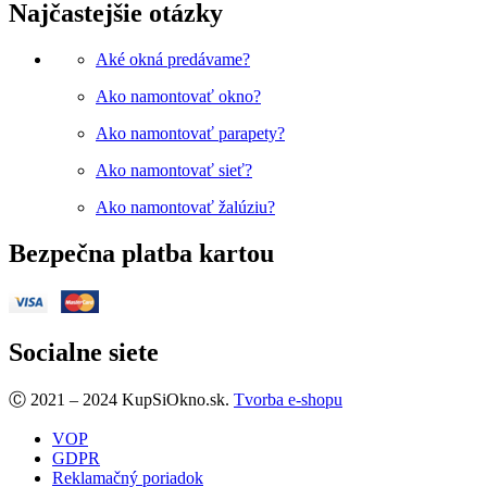
Najčastejšie otázky
Aké okná predávame?
Ako namontovať okno?
Ako namontovať parapety?
Ako namontovať sieť?
Ako namontovať žalúziu?
Bezpečna platba kartou
Socialne siete
Facebook
Ⓒ 2021 – 2024 KupSiOkno.sk.
Tvorba e-shopu
VOP
GDPR
Reklamačný poriadok