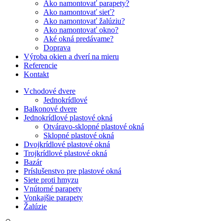
Ako namontovať parapety?
Ako namontovať sieť?
Ako namontovať žalúziu?
Ako namontovať okno?
Aké okná predávame?
Doprava
Výroba okien a dverí na mieru
Referencie
Kontakt
Vchodové dvere
Jednokrídlové
Balkonové dvere
Jednokrídlové plastové okná
Otváravo-sklopné plastové okná
Sklopné plastové okná
Dvojkrídlové plastové okná
Trojkrídlové plastové okná
Bazár
Príslušenstvo pre plastové okná
Siete proti hmyzu
Vnútorné parapety
Vonkajšie parapety
Žalúzie