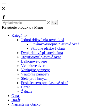
Facebook
Search
input
Vyhľadávanie
Kategórie produktov
Menu
Kategórie
Jednokrídlové plastové okná
Otváravo-sklopné plastové okná
Sklopné plastové okná
Dvojkrídlové plastové okná
Trojkrídlové plastové okná
Balkonové dvere
Vchodové dvere
Vonkajšie parapety
Vnútorné parapety
Siete proti hmyzu
Príslušenstvo pre plastové okná
Bazár
Žalúzie
O nás
Bazár
Najčastejšie otázky