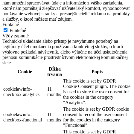
nám umožní spracovávať údaje a informácie z vášho zariadenia,
ktoré nám pomáhajú zlepšovať užívateľský komfort, vyhodnocovať
používanie webovej stránky a presnejšie cieliť reklamu na produkty
a služby, o ktoré môžete mať záujem.
Funkčné
Funkčné
Vždy zapnuté
Technické ukladanie alebo prístup je nevyhnutne potrebný na
legitímny účel umožnenia používania konkrétnej služby, o ktorú
výslovne požiadal návštevník, alebo výlučne na účel uskutočnenia
prenosu komunikácie prostredníctvom elektronickej komunikačnej
siete.
Dĺžka
Cookie
Popis
trvania
This cookie is set by GDPR
Cookie Consent plugin. The cookie
cookielawinfo-
11
is used to store the user consent for
checkbox-analytics
months
the cookies in the category
"Analytics".
The cookie is set by GDPR cookie
cookielawinfo-
11
consent to record the user consent
checkbox-functional
months
for the cookies in the category
"Functional".
This cookie is set by GDPR