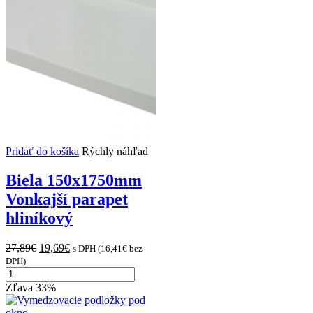
Pridať do košíka
Rýchly náhľad
Biela 150x1750mm
Vonkajší parapet
hliníkový
Original
Current
27,89
€
19,69
€
s DPH (
16,41
€
bez
price
price
DPH)
množstvo
was:
is:
Biela
27,89€.
19,69€.
Zľava 33%
150x1750mm
Vonkajší