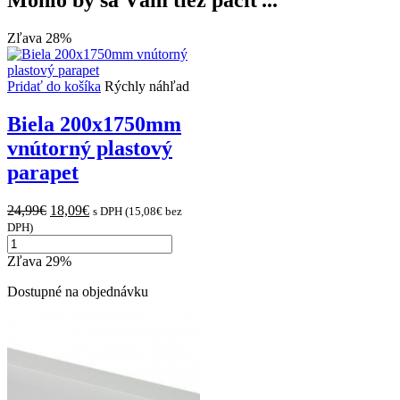
480,00€.
370,00€.
Zľava 28%
Pridať do košíka
Rýchly náhľad
Biela 200x1750mm
vnútorný plastový
parapet
Original
Current
24,99
€
18,09
€
s DPH (
15,08
€
bez
price
price
DPH)
množstvo
was:
is:
Biela
24,99€.
18,09€.
Zľava 29%
200x1750mm
vnútorný
Dostupné na objednávku
plastový
parapet