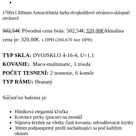
1700x1300mm Antracit/biela farba dvojkrídlové otváravo-sklopné/
otváravé
502,54
€
Pôvodná cena bola: 502,54€.
320,00
€
Aktuálna
cena je: 320,00€.
s DPH (
266,67
€
bez DPH)
TYP SKLA:
DVOJSKLO 4-16-4, U=1.1
KOVANIE:
Maco-multimatic, 1.trieda
POČET TESNENÍ:
2 tesnenie, 6 komôr
TYP RÁMU:
Hranatý
Súčasťou balenia je:
Hliníková elegantná kľučka
Kotviace prvky (pracne) na montáž
Súprava krytiek na všetky časti kovania, odvodňovacie krytky
30mm podparapetný profil nachádzajúci sa pod každým
oknom