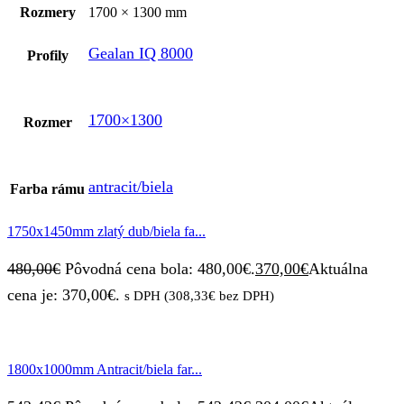
Rozmery
1700 × 1300 mm
Gealan IQ 8000
Profily
1700×1300
Rozmer
antracit/biela
Farba rámu
1750x1450mm zlatý dub/biela fa...
480,00
€
Pôvodná cena bola: 480,00€.
370,00
€
Aktuálna
cena je: 370,00€.
s DPH (
308,33
€
bez DPH)
1800x1000mm Antracit/biela far...