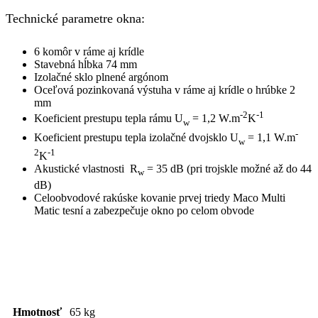
Technické parametre okna:
6 komôr v ráme aj krídle
Stavebná hĺbka 74 mm
Izolačné sklo plnené argónom
Oceľová pozinkovaná výstuha v ráme aj krídle o hrúbke 2
mm
-2
-1
Koeficient prestupu tepla rámu U
= 1,2 W.m
K
w
-
Koeficient prestupu tepla izolačné dvojsklo U
= 1,1 W.m
w
2
-1
K
Akustické vlastnosti R
= 35 dB (pri trojskle možné až do 44
w
dB)
Celoobvodové rakúske kovanie prvej triedy Maco Multi
Matic tesní a zabezpečuje okno po celom obvode
Hmotnosť
65 kg