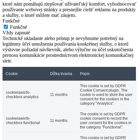
ktoré nám pomáhajú zlepšovať užívateľský komfort, vyhodnocovať
používanie webovej stránky a presnejšie cieliť reklamu na produkty
a služby, o ktoré môžete mať záujem.
Funkčné
Funkčné
Vždy zapnuté
Technické ukladanie alebo prístup je nevyhnutne potrebný na
legitímny účel umožnenia používania konkrétnej služby, o ktorú
výslovne požiadal návštevník, alebo výlučne na účel uskutočnenia
prenosu komunikácie prostredníctvom elektronickej komunikačnej
siete.
Cookie
Dĺžka trvania
Popis
This cookie is set by GDPR
Cookie Consent plugin. The
cookielawinfo-
11 months
cookie is used to store the user
checkbox-analytics
consent for the cookies in the
category "Analytics".
The cookie is set by GDPR
cookielawinfo-
cookie consent to record the
11 months
checkbox-functional
user consent for the cookies in
the category "Functional".
This cookie is set by GDPR