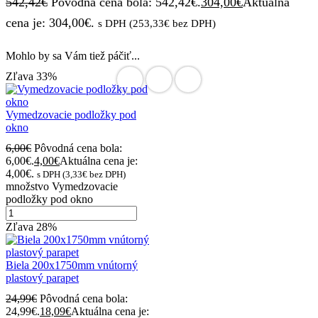
542,42
€
Pôvodná cena bola: 542,42€.
304,00
€
Aktuálna
cena je: 304,00€.
s DPH (
253,33
€
bez DPH)
Mohlo by sa Vám tiež páčiť...
Zľava
33%
Vymedzovacie podložky pod
okno
6,00
€
Pôvodná cena bola:
6,00€.
4,00
€
Aktuálna cena je:
4,00€.
s DPH (
3,33
€
bez DPH)
množstvo Vymedzovacie
podložky pod okno
Zľava
28%
Biela 200x1750mm vnútorný
plastový parapet
24,99
€
Pôvodná cena bola:
24,99€.
18,09
€
Aktuálna cena je: