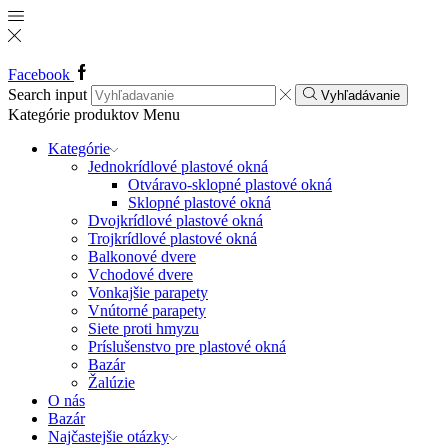
Facebook
Search input
Vyhľadávanie
Kategórie produktov
Menu
Kategórie
Jednokrídlové plastové okná
Otváravo-sklopné plastové okná
Sklopné plastové okná
Dvojkrídlové plastové okná
Trojkrídlové plastové okná
Balkonové dvere
Vchodové dvere
Vonkajšie parapety
Vnútorné parapety
Siete proti hmyzu
Príslušenstvo pre plastové okná
Bazár
Žalúzie
O nás
Bazár
Najčastejšie otázky