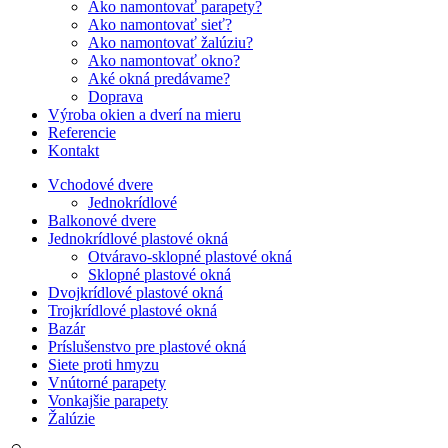
Ako namontovať parapety?
Ako namontovať sieť?
Ako namontovať žalúziu?
Ako namontovať okno?
Aké okná predávame?
Doprava
Výroba okien a dverí na mieru
Referencie
Kontakt
Vchodové dvere
Jednokrídlové
Balkonové dvere
Jednokrídlové plastové okná
Otváravo-sklopné plastové okná
Sklopné plastové okná
Dvojkrídlové plastové okná
Trojkrídlové plastové okná
Bazár
Príslušenstvo pre plastové okná
Siete proti hmyzu
Vnútorné parapety
Vonkajšie parapety
Žalúzie