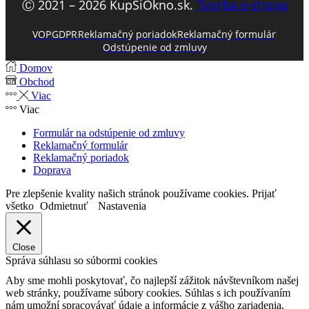
Ⓒ 2021 – 2026 KupSiOkno.sk.
Tvorba e-shopu
VOP
GDPR
Reklamačný poriadok
Reklamačný formulár
Odstúpenie od zmluvy
Domov
Obchod
Viac
Viac
Formulár na odstúpenie od zmluvy
Reklamačný formulár
Reklamačný poriadok
Doprava
Pre zlepšenie kvality našich stránok používame cookies.
Prijať
všetko
Odmietnuť
Nastavenia
Close
Správa súhlasu so súbormi cookies
Aby sme mohli poskytovať, čo najlepší zážitok návštevníkom našej
web stránky, používame súbory cookies. Súhlas s ich používaním
nám umožní spracovávať údaje a informácie z vášho zariadenia,