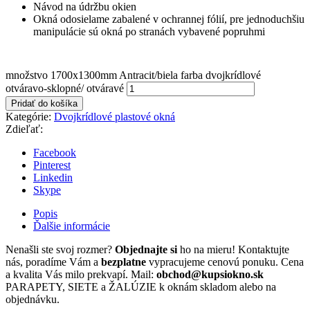
Návod na údržbu okien
Okná odosielame zabalené v ochrannej fólií, pre jednoduchšiu
manipulácie sú okná po stranách vybavené popruhmi
množstvo 1700x1300mm Antracit/biela farba dvojkrídlové
otváravo-sklopné/ otváravé
Pridať do košíka
Kategórie:
Dvojkrídlové plastové okná
Zdieľať:
Facebook
Pinterest
Linkedin
Skype
Popis
Ďalšie informácie
Nenašli ste svoj rozmer?
Objednajte si
ho na mieru! Kontaktujte
nás, poradíme Vám a
bezplatne
vypracujeme cenovú ponuku. Cena
a kvalita Vás milo prekvapí. Mail:
obchod@kupsiokno.sk
PARAPETY, SIETE a ŽALÚZIE k oknám skladom alebo na
objednávku.