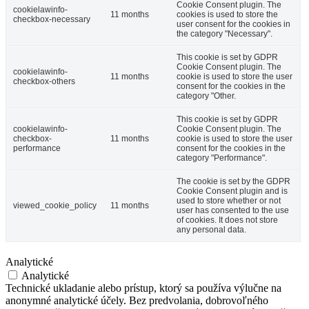
Cookie Consent plugin. The
cookielawinfo-
11 months
cookies is used to store the
checkbox-necessary
user consent for the cookies in
the category "Necessary".
This cookie is set by GDPR
Cookie Consent plugin. The
cookielawinfo-
11 months
cookie is used to store the user
checkbox-others
consent for the cookies in the
category "Other.
This cookie is set by GDPR
cookielawinfo-
Cookie Consent plugin. The
checkbox-
11 months
cookie is used to store the user
performance
consent for the cookies in the
category "Performance".
The cookie is set by the GDPR
Cookie Consent plugin and is
used to store whether or not
viewed_cookie_policy
11 months
user has consented to the use
of cookies. It does not store
any personal data.
Analytické
Analytické
Technické ukladanie alebo prístup, ktorý sa používa výlučne na
anonymné analytické účely. Bez predvolania, dobrovoľného