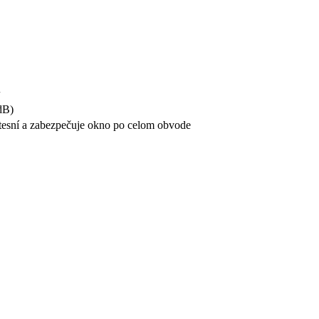
1
dB)
tesní a zabezpečuje okno po celom obvode