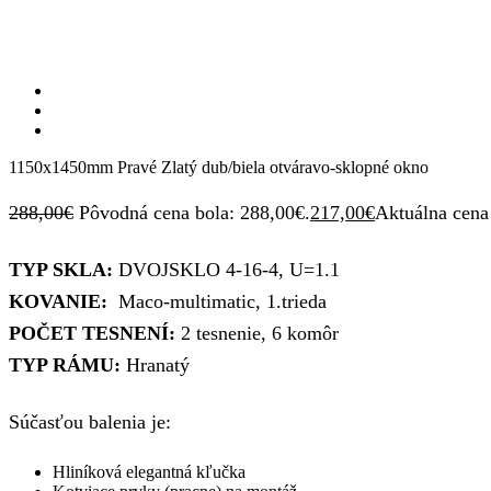
1150x1450mm Pravé Zlatý dub/biela otváravo-sklopné okno
288,00
€
Pôvodná cena bola: 288,00€.
217,00
€
Aktuálna cena 
TYP SKLA:
DVOJSKLO 4-16-4, U=1.1
KOVANIE:
Maco-multimatic, 1.trieda
POČET TESNENÍ:
2 tesnenie, 6 komôr
TYP RÁMU:
Hranatý
Súčasťou balenia je:
Hliníková elegantná kľučka