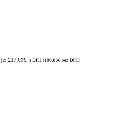
je: 217,00€.
s DPH (
180,83
€
bez DPH)