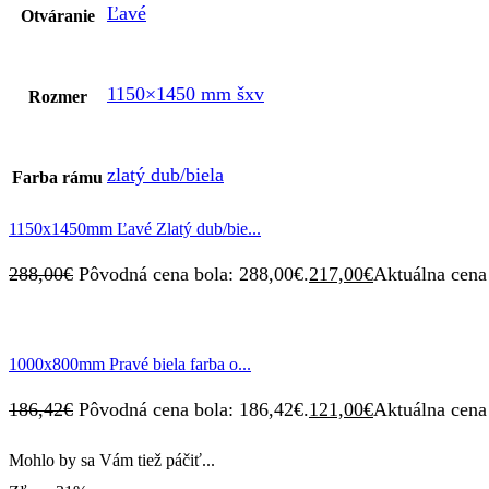
Ľavé
Otváranie
1150×1450 mm šxv
Rozmer
zlatý dub/biela
Farba rámu
1150x1450mm Ľavé Zlatý dub/bie...
288,00
€
Pôvodná cena bola: 288,00€.
217,00
€
Aktuálna cena 
1000x800mm Pravé biela farba o...
186,42
€
Pôvodná cena bola: 186,42€.
121,00
€
Aktuálna cena 
Mohlo by sa Vám tiež páčiť...