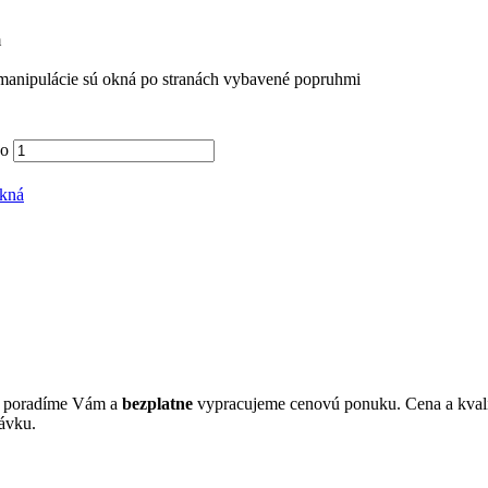
m
 manipulácie sú okná po stranách vybavené popruhmi
no
okná
s, poradíme Vám a
bezplatne
vypracujeme cenovú ponuku. Cena a kvali
ávku.