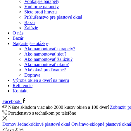
Vonkajšie parapety
Vnútorné parapety
Siete proti hmyzu
Príslušenstvo pre plastové okná
Bazár
Žalúzie
O nás
Bazár
Najčastejšie otázky
Ako namontovať parapety?
Ako namontovať sieť?
Ako namontovať žalúziu?
Ako namontovať okno?
Aké okná predávame?
Doprava
Výroba okien a dverí na mieru
Referencie
Kontakt
Facebook
Náme skladom viac ako 2000 kusov okien a 100 dverí
Zobraziť p
Poradenstvo s technikom po telefóne
Domov
Jednokrídlové plastové okná
Otváravo-sklopné plastové okná
Zľava
25%