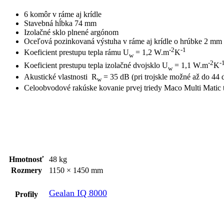
6 komôr v ráme aj krídle
Stavebná hĺbka 74 mm
Izolačné sklo plnené argónom
Oceľová pozinkovaná výstuha v ráme aj krídle o hrúbke 2 mm
-2
-1
Koeficient prestupu tepla rámu U
= 1,2 W.m
K
w
-2
-
Koeficient prestupu tepla izolačné dvojsklo U
= 1,1 W.m
K
w
Akustické vlastnosti R
= 35 dB (pri trojskle možné až do 44 
w
Celoobvodové rakúske kovanie prvej triedy Maco Multi Matic 
Hmotnosť
48 kg
Rozmery
1150 × 1450 mm
Gealan IQ 8000
Profily