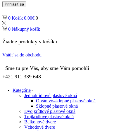
Prihlásiť sa
0
Košík
0,00
€
0
0
Nákupný košík
Žiadne produkty v košíku.
Vrátiť sa do obchodu
Sme tu pre Vás, aby sme Vám pomohli
+421 911 339 648
Kategórie
Jednokrídlové plastové okná
Otváravo-sklopné plastové okná
Sklopné plastové okná
Dvojkrídlové plastové okná
Trojkrídlové plastové okná
Balkonové dvere
Vchodové dvere