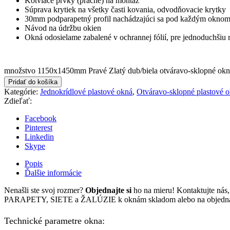
Kotviace prvky (pracne) na montáž
Súprava krytiek na všetky časti kovania, odvodňovacie krytky
30mm podparapetný profil nachádzajúci sa pod každým okno
Návod na údržbu okien
Okná odosielame zabalené v ochrannej fólií, pre jednoduchšiu
množstvo 1150x1450mm Pravé Zlatý dub/biela otváravo-sklopné ok
Pridať do košíka
Kategórie:
Jednokrídlové plastové okná
,
Otváravo-sklopné plastové 
Zdieľať:
Facebook
Pinterest
Linkedin
Skype
Popis
Ďalšie informácie
Nenašli ste svoj rozmer?
Objednajte si
ho na mieru! Kontaktujte ná
PARAPETY, SIETE a ŽALÚZIE k oknám skladom alebo na objedn
Technické parametre okna: