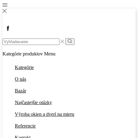
Facebook
Search
input
Vyhľadávanie
Kategórie produktov
Menu
Kategórie
O nás
Bazár
Najčastejšie otázky
Výroba okien a dverí na mieru
Referencie
Kontakt