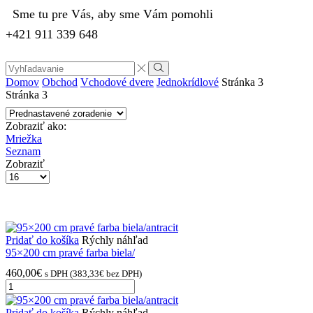
Sme tu pre Vás, aby sme Vám pomohli
+421 911 339 648
Search
input
Vyhľadávanie
Domov
Obchod
Vchodové dvere
Jednokrídlové
Stránka 3
Stránka 3
Zobraziť ako:
Mriežka
Seznam
Zobraziť
Počet
výrobkov
na
stránke
Pridať do košíka
Rýchly náhľad
95×200 cm pravé farba biela/
460,00
€
s DPH (
383,33
€
bez DPH)
množstvo
95×200
cm
Pridať do košíka
Rýchly náhľad