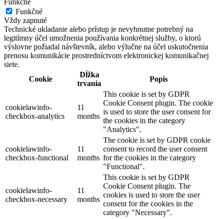
Funkčné
Funkčné
Vždy zapnuté
Technické ukladanie alebo prístup je nevyhnutne potrebný na
legitímny účel umožnenia používania konkrétnej služby, o ktorú
výslovne požiadal návštevník, alebo výlučne na účel uskutočnenia
prenosu komunikácie prostredníctvom elektronickej komunikačnej
siete.
Dĺžka
Cookie
Popis
trvania
This cookie is set by GDPR
Cookie Consent plugin. The cookie
cookielawinfo-
11
is used to store the user consent for
checkbox-analytics
months
the cookies in the category
"Analytics".
The cookie is set by GDPR cookie
cookielawinfo-
11
consent to record the user consent
checkbox-functional
months
for the cookies in the category
"Functional".
This cookie is set by GDPR
Cookie Consent plugin. The
cookielawinfo-
11
cookies is used to store the user
checkbox-necessary
months
consent for the cookies in the
category "Necessary".