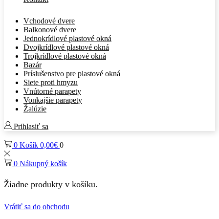
Vchodové dvere
Balkonové dvere
Jednokrídlové plastové okná
Dvojkrídlové plastové okná
Trojkrídlové plastové okná
Bazár
Príslušenstvo pre plastové okná
Siete proti hmyzu
Vnútorné parapety
Vonkajšie parapety
Žalúzie
Prihlasiť sa
0
Košík
0,00
€
0
0
Nákupný košík
Žiadne produkty v košíku.
Vrátiť sa do obchodu