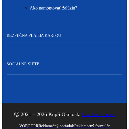
Ako namontovať žalúziu?
BEZPEČNA PLATBA KARTOU
SOCIALNE SIETE
Facebook
Ⓒ 2021 – 2026 KupSiOkno.sk.
Tvorba e-shopu
VOP
GDPR
Reklamačný poriadok
Reklamačný formulár