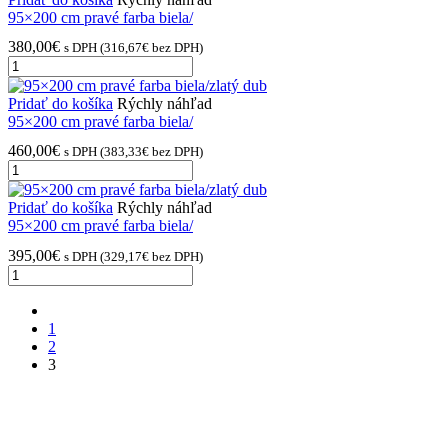
pravé
95×200 cm pravé farba biela/
farba
380,00
€
s DPH (
316,67
€
bez DPH)
biela/antracit
množstvo
95×200
cm
Pridať do košíka
Rýchly náhľad
pravé
95×200 cm pravé farba biela/
farba
460,00
€
s DPH (
383,33
€
bez DPH)
biela/antracit
množstvo
95×200
cm
Pridať do košíka
Rýchly náhľad
pravé
95×200 cm pravé farba biela/
farba
395,00
€
s DPH (
329,17
€
bez DPH)
biela/zlatý
množstvo
dub
95×200
cm
prev
pravé
1
farba
2
biela/zlatý
3
dub