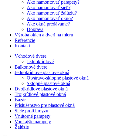
Ako namontovať parapety?
Ako namontovať sieť?
Ako namontovať žalúziu?
Ako namontovať okno?
Aké okná predávame?
Doprava
Výroba okien a dverí na mieru
Referencie
Kontakt
Vchodové dvere
Jednokrídlové
Balkonové dvere
Jednokrídlové plastové okná
Otváravo-sklopné plastové okná
Sklopné plastové okná
Dvojkrídlové plastové okná
Trojkrídlové plastové okná
Bazár
Príslušenstvo pre plastové okná
Siete proti hmyzu
Vnútorné parapety
Vonkajšie parapety
Žalúzie