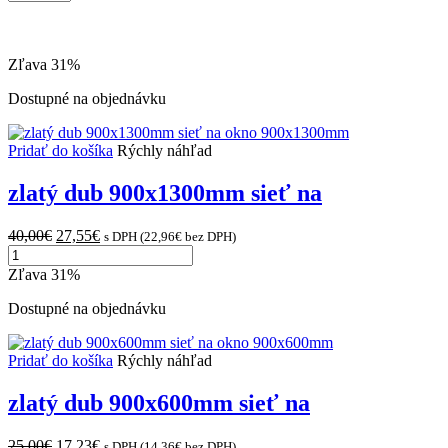
výrobkov
na
stránke
Zľava 31%
Dostupné na objednávku
Pridať do košíka
Rýchly náhľad
zlatý dub 900x1300mm sieť na
Original
Current
40,00
€
27,55
€
s DPH (
22,96
€
bez DPH)
množstvo
price
price
zlatý
was:
is:
Zľava 31%
dub
40,00€.
27,55€.
900x1300mm
Dostupné na objednávku
sieť
na
okno
Pridať do košíka
Rýchly náhľad
900x1300mm
zlatý dub 900x600mm sieť na
Original
Current
25,00
€
17,23
€
s DPH (
14,36
€
bez DPH)