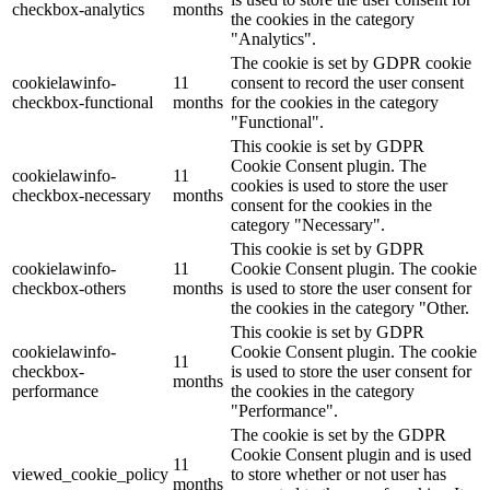
checkbox-analytics
months
the cookies in the category
"Analytics".
The cookie is set by GDPR cookie
cookielawinfo-
11
consent to record the user consent
checkbox-functional
months
for the cookies in the category
"Functional".
This cookie is set by GDPR
Cookie Consent plugin. The
cookielawinfo-
11
cookies is used to store the user
checkbox-necessary
months
consent for the cookies in the
category "Necessary".
This cookie is set by GDPR
cookielawinfo-
11
Cookie Consent plugin. The cookie
checkbox-others
months
is used to store the user consent for
the cookies in the category "Other.
This cookie is set by GDPR
cookielawinfo-
Cookie Consent plugin. The cookie
11
checkbox-
is used to store the user consent for
months
performance
the cookies in the category
"Performance".
The cookie is set by the GDPR
Cookie Consent plugin and is used
11
viewed_cookie_policy
to store whether or not user has
months