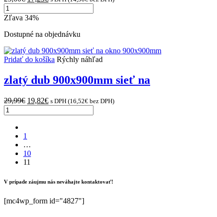
množstvo
price
price
zlatý
was:
is:
Zľava 34%
dub
25,00€.
17,23€.
900x600mm
Dostupné na objednávku
sieť
na
okno
Pridať do košíka
Rýchly náhľad
900x600mm
zlatý dub 900x900mm sieť na
Original
Current
29,99
€
19,82
€
s DPH (
16,52
€
bez DPH)
množstvo
price
price
zlatý
was:
is:
dub
29,99€.
19,82€.
prev
900x900mm
1
sieť
…
na
10
okno
11
900x900mm
V prípade záujmu nás neváhajte kontaktovať!
[mc4wp_form id="4827"]