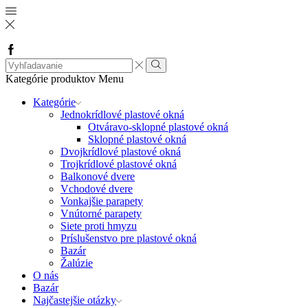
Facebook
Search
input
Vyhľadávanie
Kategórie produktov
Menu
Kategórie
Jednokrídlové plastové okná
Otváravo-sklopné plastové okná
Sklopné plastové okná
Dvojkrídlové plastové okná
Trojkrídlové plastové okná
Balkonové dvere
Vchodové dvere
Vonkajšie parapety
Vnútorné parapety
Siete proti hmyzu
Príslušenstvo pre plastové okná
Bazár
Žalúzie
O nás
Bazár
Najčastejšie otázky