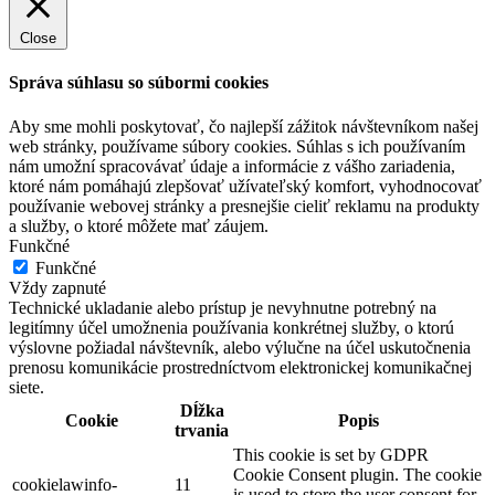
Close
Správa súhlasu so súbormi cookies
Aby sme mohli poskytovať, čo najlepší zážitok návštevníkom našej
web stránky, používame súbory cookies. Súhlas s ich používaním
nám umožní spracovávať údaje a informácie z vášho zariadenia,
ktoré nám pomáhajú zlepšovať užívateľský komfort, vyhodnocovať
používanie webovej stránky a presnejšie cieliť reklamu na produkty
a služby, o ktoré môžete mať záujem.
Funkčné
Funkčné
Vždy zapnuté
Technické ukladanie alebo prístup je nevyhnutne potrebný na
legitímny účel umožnenia používania konkrétnej služby, o ktorú
výslovne požiadal návštevník, alebo výlučne na účel uskutočnenia
prenosu komunikácie prostredníctvom elektronickej komunikačnej
siete.
Dĺžka
Cookie
Popis
trvania
This cookie is set by GDPR
Cookie Consent plugin. The cookie
cookielawinfo-
11
is used to store the user consent for