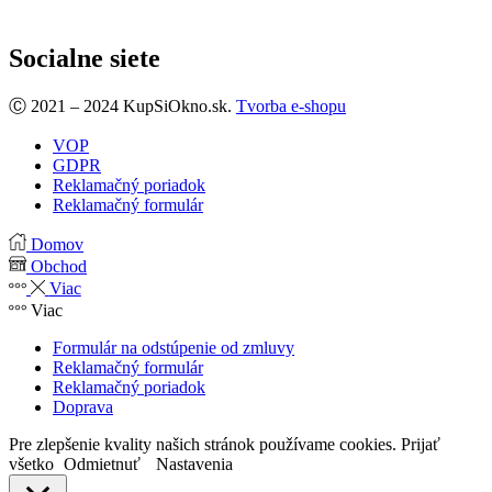
Socialne siete
Facebook
Ⓒ 2021 – 2024 KupSiOkno.sk.
Tvorba e-shopu
VOP
GDPR
Reklamačný poriadok
Reklamačný formulár
Domov
Obchod
Viac
Viac
Formulár na odstúpenie od zmluvy
Reklamačný formulár
Reklamačný poriadok
Doprava
Pre zlepšenie kvality našich stránok používame cookies.
Prijať
všetko
Odmietnuť
Nastavenia