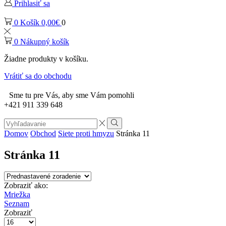
Prihlasiť sa
0
Košík
0,00
€
0
0
Nákupný košík
Žiadne produkty v košíku.
Vrátiť sa do obchodu
Sme tu pre Vás, aby sme Vám pomohli
+421 911 339 648
Search
input
Vyhľadávanie
Domov
Obchod
Siete proti hmyzu
Stránka 11
Stránka 11
Zobraziť ako:
Mriežka
Seznam
Zobraziť
Počet