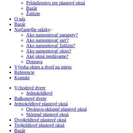
Príslušenstvo pre plastové okná
Bazár
Žalúzie
O nás
Bazár
Najčastejšie otázky
Ako namontovať parapety?
Ako namontovať sieť?
Ako namontovať žalúziu?
Ako namontovať okno?
Aké okná predávame?
Doprava
Výroba okien a dverí na mieru
Referencie
Kontakt
Vchodové dvere
Jednokrídlové
Balkonové dvere
Jednokrídlové plastové okná
Otváravo-sklopné plastové okná
Sklopné plastové okná
Dvojkrídlové plastové okná
Trojkrídlové plastové okná
Bazár