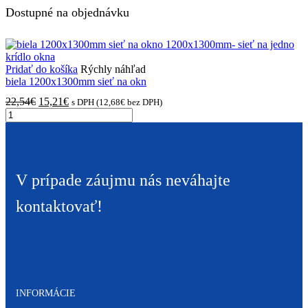
Dostupné na objednávku
Pridať do košíka
Rýchly náhľad
biela 1200x1300mm sieť na okn
Pôvodná
Aktuálna
22,54
€
15,21
€
s DPH (
12,68
€
bez DPH)
množstvo
cena
cena
biela
bola:
je:
1200x1300mm
22,54€.
15,21€.
sieť
na
okno
V prípade záujmu nás neváhajte
1200x1300mm-
sieť
kontaktovať!
na
jedno
krídlo
okna
INFORMÁCIE