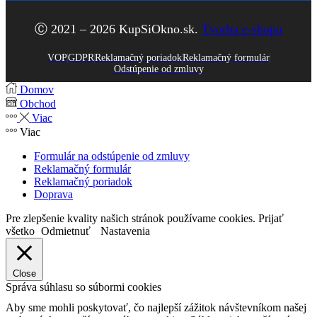
Ⓒ 2021 – 2026 KupSiOkno.sk.
Tvorba e-shopu
VOP
GDPR
Reklamačný poriadok
Reklamačný formulár
Odstúpenie od zmluvy
Domov
Obchod
Viac
Viac
Formulár na odstúpenie od zmluvy
Reklamačný formulár
Reklamačný poriadok
Doprava
Pre zlepšenie kvality našich stránok používame cookies.
Prijať
všetko
Odmietnuť
Nastavenia
Close
Správa súhlasu so súbormi cookies
Aby sme mohli poskytovať, čo najlepší zážitok návštevníkom našej