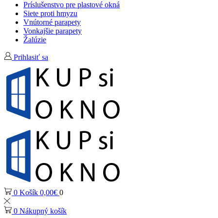
Príslušenstvo pre plastové okná
Siete proti hmyzu
Vnútorné parapety
Vonkajšie parapety
Žalúzie
Prihlasiť sa
0
Košík
0,00
€
0
0
Nákupný košík