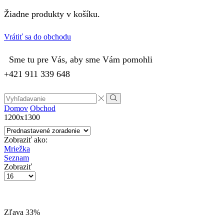
Žiadne produkty v košíku.
Vrátiť sa do obchodu
Sme tu pre Vás, aby sme Vám pomohli
+421 911 339 648
Search
input
Vyhľadávanie
Domov
Obchod
1200x1300
Zobraziť ako:
Mriežka
Seznam
Zobraziť
Počet
výrobkov
na
stránke
Zľava
33%