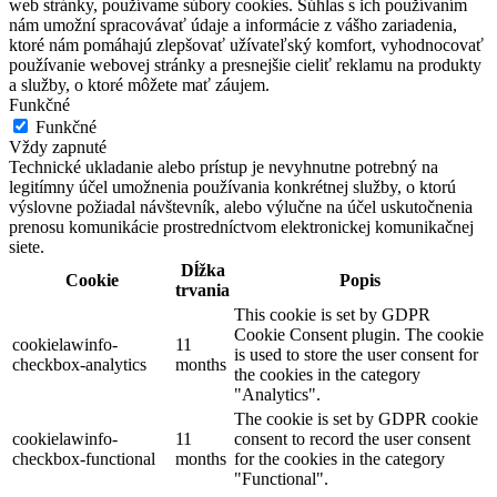
web stránky, používame súbory cookies. Súhlas s ich používaním
nám umožní spracovávať údaje a informácie z vášho zariadenia,
ktoré nám pomáhajú zlepšovať užívateľský komfort, vyhodnocovať
používanie webovej stránky a presnejšie cieliť reklamu na produkty
a služby, o ktoré môžete mať záujem.
Funkčné
Funkčné
Vždy zapnuté
Technické ukladanie alebo prístup je nevyhnutne potrebný na
legitímny účel umožnenia používania konkrétnej služby, o ktorú
výslovne požiadal návštevník, alebo výlučne na účel uskutočnenia
prenosu komunikácie prostredníctvom elektronickej komunikačnej
siete.
Dĺžka
Cookie
Popis
trvania
This cookie is set by GDPR
Cookie Consent plugin. The cookie
cookielawinfo-
11
is used to store the user consent for
checkbox-analytics
months
the cookies in the category
"Analytics".
The cookie is set by GDPR cookie
cookielawinfo-
11
consent to record the user consent
checkbox-functional
months
for the cookies in the category
"Functional".